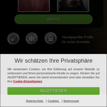
Handgeprüfte Profile
für echte Kontakte
Wir schätzen Ihre Privatsphäre
Wir verwenden Cookies, um Ihre Erfahrung auf unserer Website zu
verbessern und Ihnen personalisierte Inhalte zu zeigen. Klicken Sie auf
AKZEPTIEREN, wenn Sie damit einverstanden sind oder verwalten Sie
Ihre
Cookie-Einstellungen
.
AKZEPTIEREN
Kontakt
AGB
Datenschutz
Impressum
|
|
Datenschutz
Cookies
Impressum
Vertrag kündigen